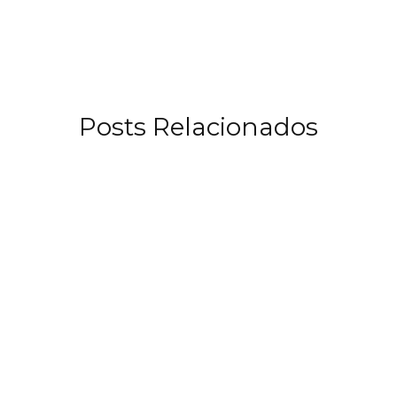
Instagram
Posts Relacionados
NOVEMBRO 30, 2024
Toalhas Quentes no processo de barbear:
Benefícios e Como Usá-las em Casa
Toalhas Quentes no Processo de Barbear: Benefícios e Como
Usá-las em Casa O uso de toalhas quentes durante…
LER MAIS