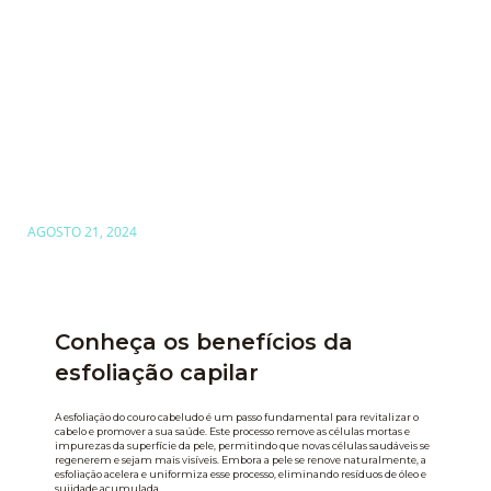
AGOSTO 21, 2024
Conheça os benefícios da esfoliação
capilar
Conheça os benefícios da
esfoliação capilar
A esfoliação do couro cabeludo é um passo fundamental para revitalizar o
cabelo e promover a sua saúde. Este processo remove as células mortas e
impurezas da superfície da pele, permitindo que novas células saudáveis se
regenerem e sejam mais visíveis. Embora a pele se renove naturalmente, a
esfoliação acelera e uniformiza esse processo, eliminando resíduos de óleo e
sujidade acumulada.