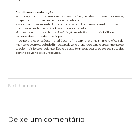
Benefícios da esfoliação:
-Purificação profunda: Remove o excesso de óleo, células mortas e impurezas,
limpando profundamente o couro cabeludo.
-Estimula o crescimento: Um couro cabeludo limpo e saudável promove
um crescimento mais rápido e vigoroso do cabelo.
-Aumenta o brilho e volume: A esfoliação revela fios com mais brilho e
volume, do couro cabeludo às pontas.
Incorporar a esfoliação semanal à sua rotina capilar é uma maneira eficaz de
manter o couro cabeludo limpo, saudável e preparado para o crescimento de
cabelo mais forte e radiante. Dedique esse tempo ao seu cabelo e desfrute dos
benefícios visíveis e duradouros.
Partilhar com:
Deixe um comentário